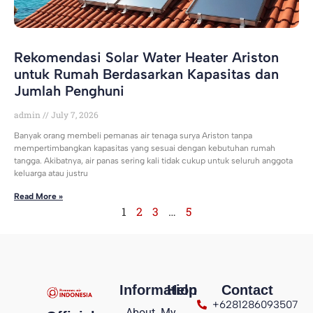
Rekomendasi Solar Water Heater Ariston
untuk Rumah Berdasarkan Kapasitas dan
Jumlah Penghuni
admin
July 7, 2026
Banyak orang membeli pemanas air tenaga surya Ariston tanpa
mempertimbangkan kapasitas yang sesuai dengan kebutuhan rumah
tangga. Akibatnya, air panas sering kali tidak cukup untuk seluruh anggota
keluarga atau justru
Read More »
1
2
3
…
5
Information
Help
Contact
+6281286093507
About
My