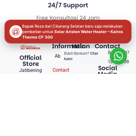
24/7 Support
Free Konsultasi 24 Jam
Bapak Reza dari Cikarang Selatan baru saja melakukan
pembelian untuk
Solar Ariston Water Heater – Kairos
Thermo CF 300
Information
Help
Contact
+6281286093507
Butuh Bantuan?
Chat
About
My
Official
kami
+6281213706408
account
Store
Social
Contact
Jatibening
Media
Lost
Raya,
password
Sentrakota
Blok C No 7,
Privacy
Jatibening
Policy
Pondok Gede.
Returns
Newsletter