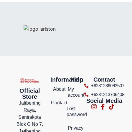
Information
Help
Contact
+6281286093507
About
My
Official
+6281213706408
account
Store
Social Media
Contact
Jatibening
Lost
Raya,
password
Sentrakota
Blok C No 7,
Privacy
Jatibening