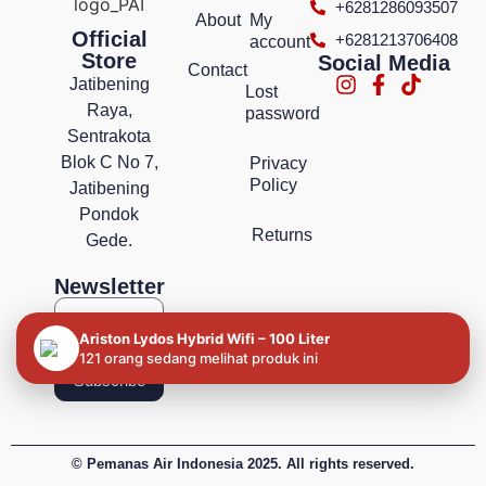
+6281286093507
About
My
Official
+6281213706408
account
Store
Social Media
Contact
Jatibening
Lost
Raya,
password
Sentrakota
Blok C No 7,
Privacy
Policy
Jatibening
Pondok
Returns
Gede.
Newsletter
Ariston Lydos Hybrid Wifi – 100 Liter
121 orang sedang melihat produk ini
Subscribe
© Pemanas Air Indonesia 2025. All rights reserved.