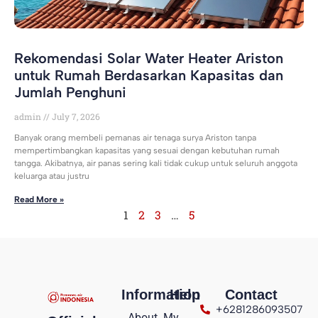
Rekomendasi Solar Water Heater Ariston
untuk Rumah Berdasarkan Kapasitas dan
Jumlah Penghuni
admin
July 7, 2026
Banyak orang membeli pemanas air tenaga surya Ariston tanpa
mempertimbangkan kapasitas yang sesuai dengan kebutuhan rumah
tangga. Akibatnya, air panas sering kali tidak cukup untuk seluruh anggota
keluarga atau justru
Read More »
1
2
3
…
5
Information
Help
Contact
+6281286093507
About
My