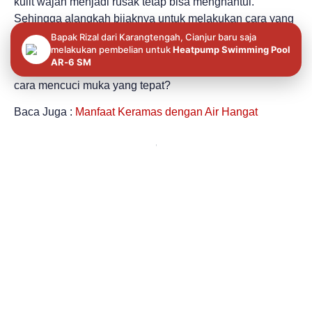
kulit wajah menjadi rusak tetap bisa menghantui.
Sehingga alangkah bijaknya untuk melakukan cara yang
benar supaya menghasilkan kulit wajah bersih dan sehat.
Bapak Rizal dari Karangtengah, Cianjur baru saja
melakukan pembelian untuk
Heatpump Swimming Pool
Selalu ikuti panduan di atas untuk terhindar risiko yang
AR‐6 SM
tak diinginkan. Jadi, apakah Anda sudah menerapkan
cara mencuci muka yang tepat?
Baca Juga :
Manfaat Keramas dengan Air Hangat
PREVIOUS
NEXT
Tips Wajah Sehat Berseri dan Manfaat Air Hangat untuk Wajah
Tips Mandi Air Hangat ala Spa di Rumah
Information
Help
Contact
+6281286093507
About
My
Official
+6281213706408
account
Store
Social Media
Contact
Jatibening
Lost