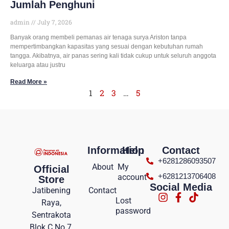
Jumlah Penghuni
admin
July 7, 2026
Banyak orang membeli pemanas air tenaga surya Ariston tanpa
mempertimbangkan kapasitas yang sesuai dengan kebutuhan rumah
tangga. Akibatnya, air panas sering kali tidak cukup untuk seluruh anggota
keluarga atau justru
Read More »
1
2
3
…
5
Information
Help
Contact
+6281286093507
About
My
Official
+6281213706408
account
Store
Social Media
Contact
Jatibening
Lost
Raya,
password
Sentrakota
Blok C No 7,