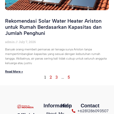
Rekomendasi Solar Water Heater Ariston
untuk Rumah Berdasarkan Kapasitas dan
Jumlah Penghuni
admin
July 7, 2026
Banyak orang membeli pemanas air tenaga surya Ariston tanpa
mempertimbangkan kapasitas yang sesuai dengan kebutuhan rumah
tangga. Akibatnya, air panas sering kali tidak cukup untuk seluruh anggota
keluarga atau justru
Read More »
1
2
3
…
5
Information
Help
Contact
+6281286093507
About
My