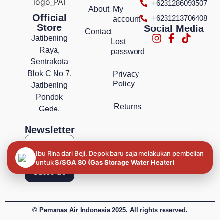
+6281286093507
About
My
Official
+6281213706408
account
Store
Social Media
Contact
Jatibening
Lost
Raya,
password
Sentrakota
Blok C No 7,
Privacy
Policy
Jatibening
Pondok
Returns
Gede.
Newsletter
Ibu Rina dari Beji, Depok baru saja melakukan pembelian
untuk
S/SGA 80 (Gas Storage Water Heater)
Subscribe
© Pemanas Air Indonesia 2025. All rights reserved.