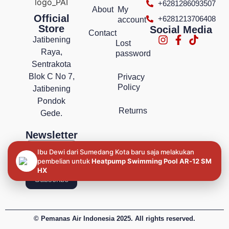
+6281286093507
About
My
Official
+6281213706408
account
Store
Social Media
Contact
Jatibening
Lost
Raya,
password
Sentrakota
Blok C No 7,
Privacy
Policy
Jatibening
Pondok
Returns
Gede.
Newsletter
Ibu Dewi dari Sumedang Kota baru saja melakukan
pembelian untuk
Heatpump Swimming Pool AR‐12 SM
HX
Subscribe
© Pemanas Air Indonesia 2025. All rights reserved.