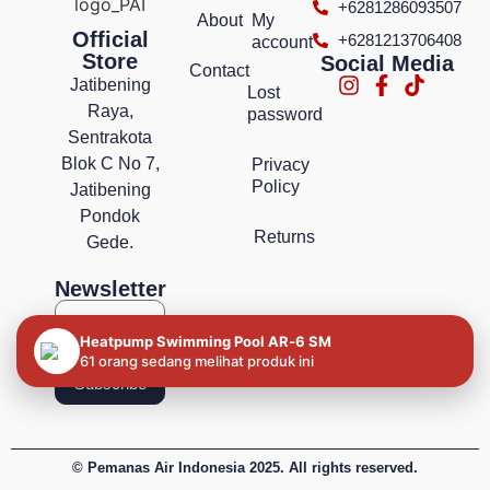
+6281286093507
About
My
Official
+6281213706408
account
Store
Social Media
Contact
Jatibening
Lost
Raya,
password
Sentrakota
Blok C No 7,
Privacy
Policy
Jatibening
Pondok
Returns
Gede.
Newsletter
Heatpump Swimming Pool AR‐6 SM
61 orang sedang melihat produk ini
Subscribe
© Pemanas Air Indonesia 2025. All rights reserved.