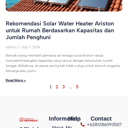
Rekomendasi Solar Water Heater Ariston
untuk Rumah Berdasarkan Kapasitas dan
Jumlah Penghuni
admin
July 7, 2026
Banyak orang membeli pemanas air tenaga surya Ariston tanpa
mempertimbangkan kapasitas yang sesuai dengan kebutuhan rumah
tangga. Akibatnya, air panas sering kali tidak cukup untuk seluruh anggota
keluarga atau justru
Read More »
1
2
3
…
5
Information
Help
Contact
+6281286093507
About
My