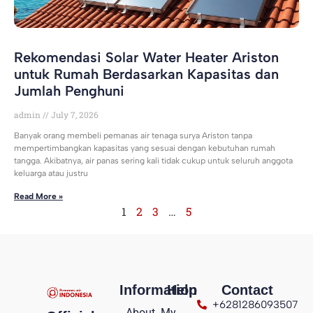
Rekomendasi Solar Water Heater Ariston
untuk Rumah Berdasarkan Kapasitas dan
Jumlah Penghuni
admin
July 7, 2026
Banyak orang membeli pemanas air tenaga surya Ariston tanpa
mempertimbangkan kapasitas yang sesuai dengan kebutuhan rumah
tangga. Akibatnya, air panas sering kali tidak cukup untuk seluruh anggota
keluarga atau justru
Read More »
1
2
3
…
5
Information
Help
Contact
+6281286093507
About
My