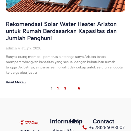
Rekomendasi Solar Water Heater Ariston
untuk Rumah Berdasarkan Kapasitas dan
Jumlah Penghuni
admin
July 7, 2026
Banyak orang membeli pemanas air tenaga surya Ariston tanpa
mempertimbangkan kapasitas yang sesuai dengan kebutuhan rumah
tangga. Akibatnya, air panas sering kali tidak cukup untuk seluruh anggota
keluarga atau justru
Read More »
1
2
3
…
5
Information
Help
Contact
+6281286093507
About
My