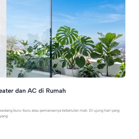
eater dan AC di Rumah
a sedang buru-buru atau pemanasnya kebetulan mati. Di ujung hari yang
 yang