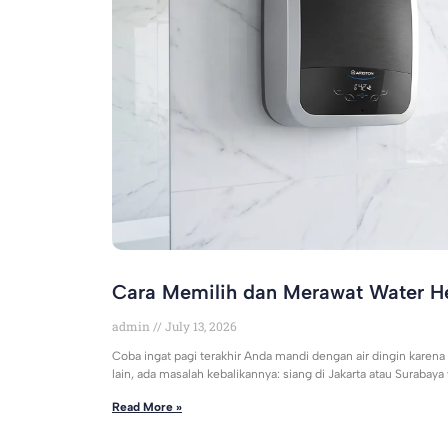
Cara Memilih dan Merawat Water H
admin
July 13, 2026
Coba ingat pagi terakhir Anda mandi dengan air dingin karen
lain, ada masalah kebalikannya: siang di Jakarta atau Surabaya
Read More »