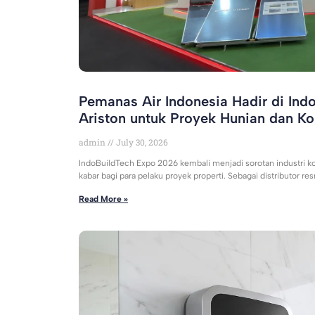
Pemanas Air Indonesia Hadir di Ind
Ariston untuk Proyek Hunian dan Ko
admin
July 30, 2026
IndoBuildTech Expo 2026 kembali menjadi sorotan industri kon
kabar bagi para pelaku proyek properti. Sebagai distributor re
Read More »