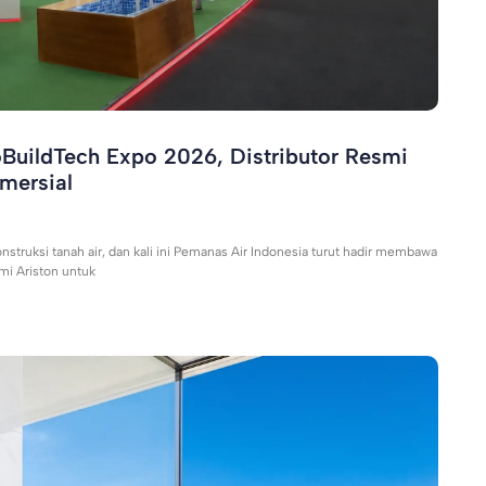
oBuildTech Expo 2026, Distributor Resmi
mersial
struksi tanah air, dan kali ini Pemanas Air Indonesia turut hadir membawa
smi Ariston untuk