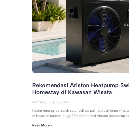
Rekomendasi Ariston Heatpump Swi
Homestay di Kawasan Wisata
admin
July 30, 2026
Kolam renang jadi salah satu fasilitas paling dicari tamu villa,
di kawasan dataran tinggi? Rekomendasi Ariston heatpump 
Read More »