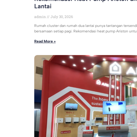
Lantai
admin
July 30, 2026
Rumah cluster dan rumah dua lantai punya tantangan tersendiri
bersamaan setiap pagi. Rekomendasi heat pump Ariston unt
Read More »