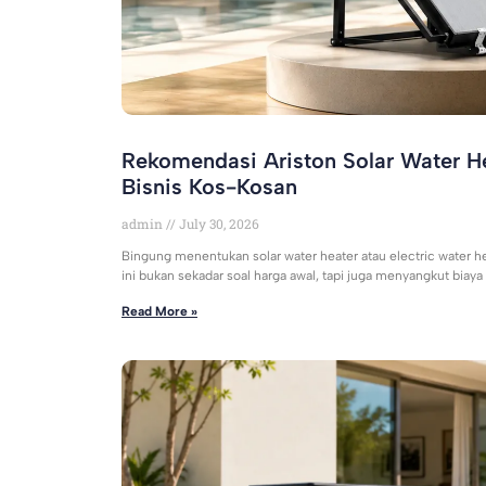
Rekomendasi Ariston Solar Water He
Bisnis Kos-Kosan
admin
July 30, 2026
Bingung menentukan solar water heater atau electric water h
ini bukan sekadar soal harga awal, tapi juga menyangkut biaya
Read More »