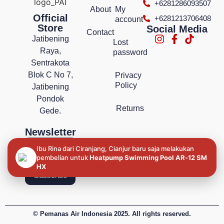
+6281286093507
About
My
Official
+6281213706408
account
Store
Social Media
Contact
Jatibening
Lost
Raya,
password
Sentrakota
Blok C No 7,
Privacy
Policy
Jatibening
Pondok
Returns
Gede.
Newsletter
Ibu Rina dari Ciranjang, Cianjur baru saja melakukan
pembelian untuk
Heatpump Swimming Pool AR‐12 SM
HX
Subscribe
© Pemanas Air Indonesia 2025. All rights reserved.