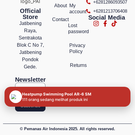
+6281286093507
About
My
Official
+6281213706408
account
Store
Social Media
Contact
Jatibening
Lost
Raya,
password
Sentrakota
Blok C No 7,
Privacy
Policy
Jatibening
Pondok
Returns
Gede.
Newsletter
Heatpump Swimming Pool AR‐6 SM
111 orang sedang melihat produk ini
Subscribe
© Pemanas Air Indonesia 2025. All rights reserved.