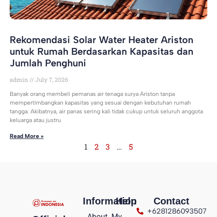
Rekomendasi Solar Water Heater Ariston
untuk Rumah Berdasarkan Kapasitas dan
Jumlah Penghuni
admin
July 7, 2026
Banyak orang membeli pemanas air tenaga surya Ariston tanpa
mempertimbangkan kapasitas yang sesuai dengan kebutuhan rumah
tangga. Akibatnya, air panas sering kali tidak cukup untuk seluruh anggota
keluarga atau justru
Read More »
1
2
3
…
5
Information
Help
Contact
+6281286093507
About
My