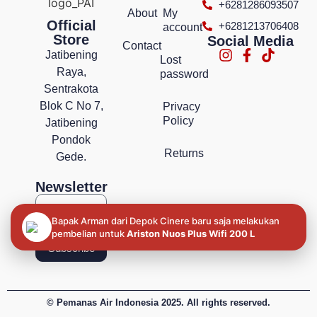
+6281286093507
About
My
Official
+6281213706408
account
Store
Social Media
Contact
Jatibening
Lost
Raya,
password
Sentrakota
Blok C No 7,
Privacy
Policy
Jatibening
Pondok
Returns
Gede.
Newsletter
Bapak Arman dari Depok Cinere baru saja melakukan
pembelian untuk
Ariston Nuos Plus Wifi 200 L
Subscribe
© Pemanas Air Indonesia 2025. All rights reserved.