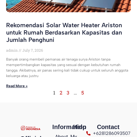
Rekomendasi Solar Water Heater Ariston
untuk Rumah Berdasarkan Kapasitas dan
Jumlah Penghuni
admin
July 7, 2026
Banyak orang membeli pemanas air tenaga surya Ariston tanpa
mempertimbangkan kapasitas yang sesuai dengan kebutuhan rumah
tangga. Akibatnya, air panas sering kali tidak cukup untuk seluruh anggota
keluarga atau justru
Read More »
1
2
3
…
5
Information
Help
Contact
+6281286093507
About
My