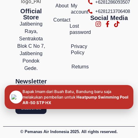
+6281286093507
About
My
Official
+6281213706408
account
Store
Social Media
Contact
Jatibening
Lost
Raya,
password
Sentrakota
Blok C No 7,
Privacy
Policy
Jatibening
Pondok
Returns
Gede.
Newsletter
Bapak Imam dari Buah Batu, Bandung baru saja
melakukan pembelian untuk
Heatpump Swimming Pool
AR‐50 STP HX
Subscribe
© Pemanas Air Indonesia 2025. All rights reserved.