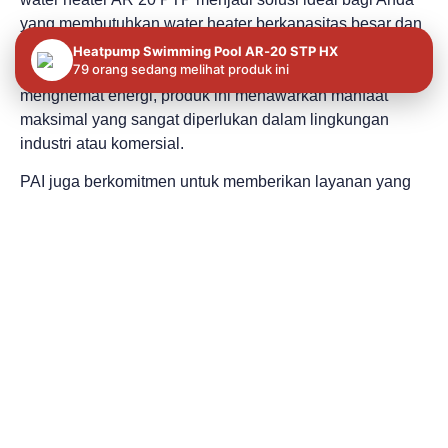
yang membutuhkan water heater berkapasitas besar dan
efisien. Dari kecepatan pemanasan yang hanya 3 jam
Heatpump Swimming Pool AR‐20 STP HX
79 orang sedang melihat produk ini
untuk 2000 liter air hingga kemampuannya untuk
menghemat energi, produk ini menawarkan manfaat
maksimal yang sangat diperlukan dalam lingkungan
industri atau komersial.
PAI juga berkomitmen untuk memberikan layanan yang
berkualitas termasuk water heater untuk hotel atau
kebutuhan industri, memastikan setiap pelanggan
mendapatkan pengalaman yang memuaskan. Water
heater AR 20 PTP bukan hanya sebuah produk biasa,
melainkan investasi yang menguntungkan bagi bisnis
Anda dalam jangka panjang.
Bagi pemilik hotel atau pelaku industri lainnya yang
membutuhkan water heater berkualitas tinggi,
percayakan pilihan Anda pada PAI. Dengan berbagai
keunggulannya, PAI siap menjadi solusi terbaik untuk