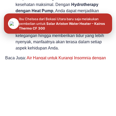
kesehatan maksimal. Dengan
Hydrotherapy
dengan Heat Pump
, Anda dapat menjadikan
rutinitas harian untuk merawat tubuh dan pikiran. Ini
Ibu Chelsea dari Bekasi Utara baru saja melakukan
bukan lagi sekadar pemanas air, tetapi alat untuk
pembelian untuk
Solar Ariston Water Heater – Kairos
meningkatkan kualitas hidup Anda. Dari meredakan
Thermo CF 300
ketegangan hingga memberikan tidur yang lebih
nyenyak, manfaatnya akan terasa dalam setiap
aspek kehidupan Anda.
Baca Juga:
Air Hangat untuk Kurangi Insomnia dengan
Heat Pump Water Heater
Mulai Hydrotherapy di
Rumah Anda!
Setelah memahami semua manfaatnya, langkah
selanjutnya adalah memulai.
Hal yang Perlu