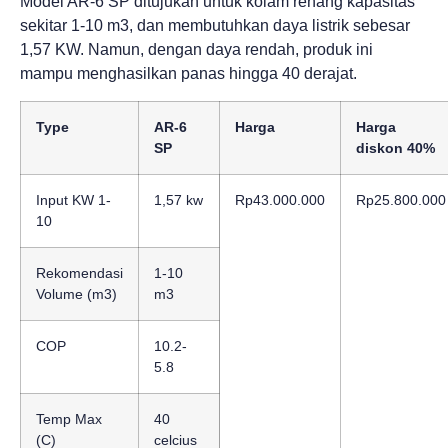
Model AR-6 SP ditujukan untuk kolam renang kapasitas
sekitar 1-10 m3, dan membutuhkan daya listrik sebesar
1,57 KW. Namun, dengan daya rendah, produk ini
mampu menghasilkan panas hingga 40 derajat.
Type
AR-6
Harga
Harga
SP
diskon 40%
Input KW 1-
1,57 kw
Rp43.000.000
Rp25.800.000
10
Rekomendasi
1-10
Volume (m3)
m3
COP
10.2-
5.8
Temp Max
40
(C)
celcius