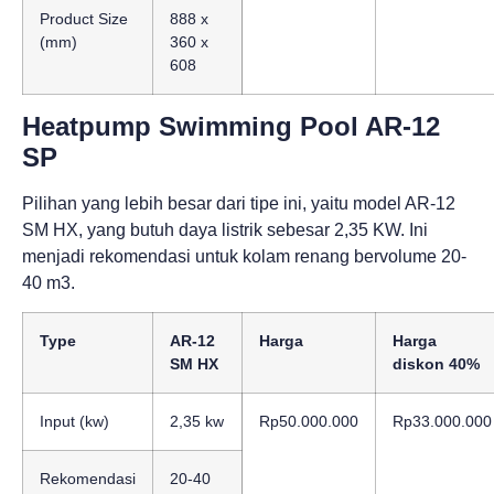
Product Size
888 x
(mm)
360 x
608
Heatpump Swimming Pool AR‐12
SP
Pilihan yang lebih besar dari tipe ini, yaitu
model
AR‐12
SM HX
, yang butuh daya listrik sebesar 2,35 KW. Ini
menjadi rekomendasi untuk kolam renang bervolume 20-
40 m3.
Type
AR-12
Harga
Harga
SM HX
diskon 40%
Input (kw)
2,35 kw
Rp50.000.000
Rp33.000.000
Rekomendasi
20-40