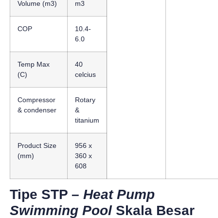
Volume (m3)
m3
COP
10.4-
6.0
Temp Max
40
(C)
celcius
Compressor
Rotary
& condenser
&
titanium
Product Size
956 x
(mm)
360 x
608
Tipe STP –
Heat Pump
Swimming Pool
Skala Besar