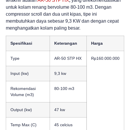
terakhir adalah
AR­‐50 STP HX
,
yang direkomendasikan
untuk kolam renang bervolume 80-100 m3. Dengan
compressor scroll dan dua unit kipas, tipe ini
membutuhkan daya sebesar 9,3 KW dan dengan cepat
menghangatkan kolam paling besar.
Spesifikasi
Keterangan
Harga
Type
AR-50 STP HX
Rp160.000.000
Input (kw)
9,3 kw
Rekomendasi
80-100 m3
Volume (m3)
Output (kw)
47 kw
Temp Max (C)
45 celcius