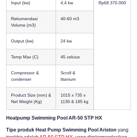
Input (kw)
4,4 kw
Rp68.370.000
Rekomendasi
40-60 m3
Volume (m3)
Output (kw)
24 kw
Temp Max (C)
45 celcius
Compressor &
Scroll &
condenser
titanium
Product Size (mm) &
1015 x 735 x
Net Weight (Kg)
1130 & 185 kg
Heatpump Swimming Pool AR­‐50 STP HX
Tipe produk Heat Pump Swimming Pool Ariston
yang