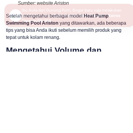
Sumber: website Ariston
Setelah mengetahui berbagai model
Heat Pump
Swimming Pool Ariston
yang ditawarkan, ada beberapa
tips yang bisa Anda ikuti sebelum memilih produk yang
tepat untuk kolam renang.
Mengetahui Volume dan
Tujuan Penggunaan
Tips pertama dalam menemukan pemanas air yang
sesuai kebutuhan tentu mengetahui volume kolam
renang dan tujuan penggunaan. Apakah untuk kolam
renang pribadi, villa, atau pada bangunan komersial.
Bangunan komersial seperti hotel tentu membutuhkan
kapasitas heat pump yang lebih besar, sehingga
kemampuannya perangkatnya bisa maksimal.
Pilih Tipe yang Sesuai Ukuran