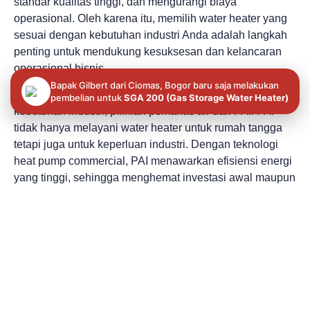
standar kualitas tinggi, dan mengurangi biaya
operasional. Oleh karena itu, memilih water heater yang
sesuai dengan kebutuhan industri Anda adalah langkah
penting untuk mendukung kesuksesan dan kelancaran
operasional bisnis.
Bapak Gilbert dari Ciomas, Bogor baru saja melakukan
Jika Anda mencari solusi water heater yang andal untuk
pembelian untuk
SGA 200 (Gas Storage Water Heater)
kebutuhan industri, pilihlah pemanas air dari PAI. PAI
tidak hanya melayani water heater untuk rumah tangga
tetapi juga untuk keperluan industri. Dengan teknologi
heat pump commercial, PAI menawarkan efisiensi energi
yang tinggi, sehingga menghemat investasi awal maupun
biaya operasional jangka panjang. PAI memastikan
kualitas terbaik dengan layanan teknisi ahli dan
berpengalaman yang siap membantu Anda kapan saja.
Mulai dari
solar water heater
hingga
heat pump water
heater
dari berbagai merek tersedia di sini.
Untuk pembelian dan konsultasi lebih lanjut, jangan ragu