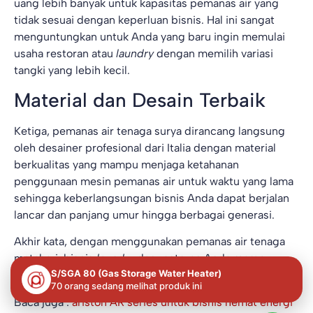
uang lebih banyak untuk kapasitas pemanas air yang
tidak sesuai dengan keperluan bisnis. Hal ini sangat
menguntungkan untuk Anda yang baru ingin memulai
usaha restoran atau
laundry
dengan memilih variasi
tangki yang lebih kecil.
Material dan Desain Terbaik
Ketiga, pemanas air tenaga surya dirancang langsung
oleh desainer profesional dari Italia dengan material
berkualitas yang mampu menjaga ketahanan
penggunaan mesin pemanas air untuk waktu yang lama
sehingga keberlangsungan bisnis Anda dapat berjalan
lancar dan panjang umur hingga berbagai generasi.
Akhir kata, dengan menggunakan pemanas air tenaga
matahari, bisnis
laundry
dan restoran Anda mampu
S/SGA 80 (Gas Storage Water Heater)
berkembang dengan lebih baik untuk ke depannya.
70 orang sedang melihat produk ini
Baca juga :
ariston AR series untuk bisnis hemat energi