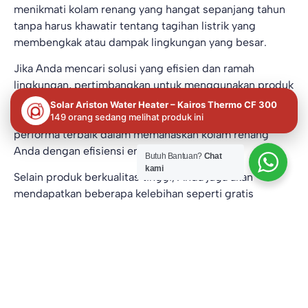
menikmati kolam renang yang hangat sepanjang tahun
tanpa harus khawatir tentang tagihan listrik yang
membengkak atau dampak lingkungan yang besar.
Jika Anda mencari solusi yang efisien dan ramah
lingkungan, pertimbangkan untuk menggunakan produk
heat pump water heater swimming pool
dari PAI.
Solar Ariston Water Heater – Kairos Thermo CF 300
Produk ini dirancang khusus untuk memberikan
149 orang sedang melihat produk ini
performa terbaik dalam memanaskan kolam renang
Anda dengan efisiensi energi yang optimal.
Butuh Bantuan?
Chat
kami
Selain produk berkualitas tinggi, Anda juga akan
mendapatkan beberapa kelebihan seperti gratis
konsultasi dan layanan service dan perbaikan perbaikan
oleh teknisi ahli yang berpengalaman dari
PAI
apabila
water heater Anda mengalami kerusakan.
Segera hubungi PAI di
nomor WA ini
untuk pemesanan
dan ikuti terus konten-konten bermanfaat dari PAI
dengan follow official instagramnya
@pemanasair.id
ya!